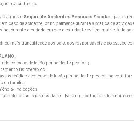
ção e assistência.
nvolvemos o
Seguro de Acidentes Pessoais Escolar
, que ofere
 em caso de acidente, principalmente durante a prática de atividade
ino, durante o período em que o estudante estiver matriculado na 
inda mais tranquilidade aos pais, aos responsáveis e ao estabelec
PLANO:
rado em caso de lesão por acidente pessoal;
atamento fisioterápico;
stos médicos em caso de lesão por acidente pessoal no exterior;
a de familiar;
iência/ indicações.
 atender às suas necessidades. Faça uma cotação e descubra como 